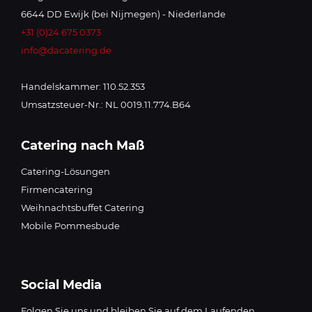
6644 DD Ewijk (bei Nijmegen) - Niederlande
+31 (0)24 675 0373
info@dacatering.de
Handelskammer: 110.52.353
Umsatzsteuer-Nr.: NL 0019.11.774.B64
Catering nach Maß
Catering-Lösungen
Firmencatering
Weihnachtsbuffet Catering
Mobile Pommesbude
Social Media
Folgen Sie uns und bleiben Sie auf dem Laufenden.