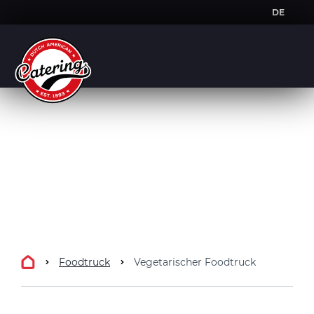
DE
NL
DE
Foodtruck
Vegetarischer Foodtruck