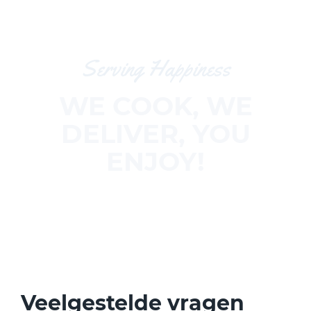
Serving Happiness
WE COOK, WE
DELIVER, YOU
ENJOY!
Veelgestelde vragen