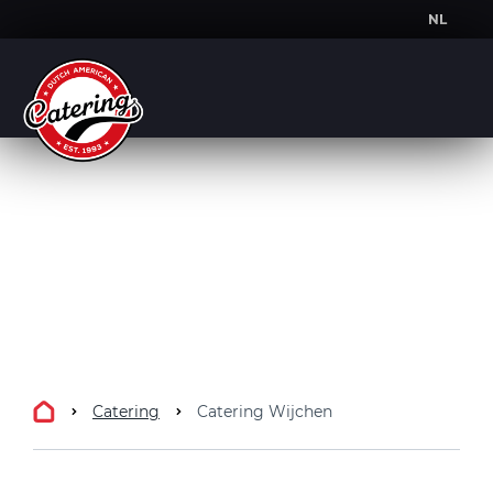
NL
NL
DE
Catering
Catering Wijchen