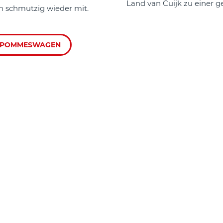
Land van Cuijk zu einer 
 schmutzig wieder mit.
POMMESWAGEN
NSERE MÖGLICHKEIT
ANSEHEN
OODTRUCKS
POMMESWAGEN
BUFFET-CATERI