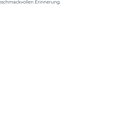
geschmackvollen Erinnerung.
EN
NG