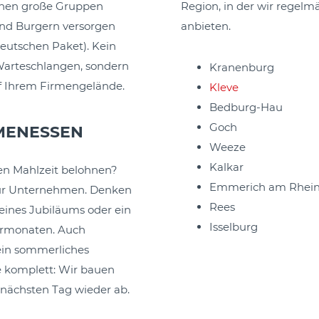
nnen große Gruppen
Region, in der wir regelm
und Burgern versorgen
anbieten.
eutschen Paket). Kein
Warteschlangen, sondern
Kranenburg
f Ihrem Firmengelände.
Kleve
Bedburg-Hau
Goch
RMENESSEN
Weeze
Kalkar
ten Mahlzeit belohnen?
Emmerich am Rhei
für Unternehmen. Denken
Rees
eines Jubiläums oder ein
Isselburg
ermonaten. Auch
ein sommerliches
ie komplett: Wir bauen
nächsten Tag wieder ab.