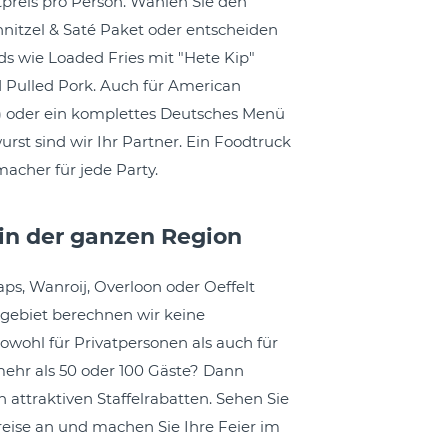
preis pro Person. Wählen Sie den
nitzel & Saté Paket oder entscheiden
ds wie Loaded Fries mit "Hete Kip"
Pulled Pork. Auch für American
h) oder ein komplettes Deutsches Menü
rst sind wir Ihr Partner. Ein Foodtruck
acher für jede Party.
 in der ganzen Region
aps, Wanroij, Overloon oder Oeffelt
gebiet berechnen wir keine
sowohl für Privatpersonen als auch für
mehr als 50 oder 100 Gäste? Dann
n attraktiven Staffelrabatten. Sehen Sie
reise an und machen Sie Ihre Feier im