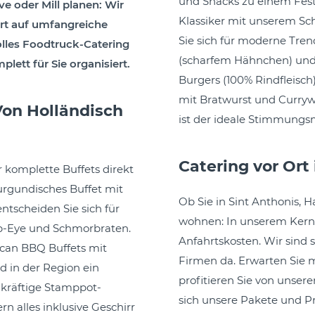
und Snacks zu einem Fest
ve oder Mill planen: Wir
Klassiker mit unserem Sch
ert auf umfangreiche
Sie sich für moderne Tren
les Foodtruck-Catering
(scharfem Hähnchen) und 
plett für Sie organisiert.
Burgers (100% Rindfleisc
mit Bratwurst und Currywu
Von Holländisch
ist der ideale Stimmungsm
Catering vor Ort
 komplette Buffets direkt
urgundisches Buffet mit
Ob Sie in Sint Anthonis, H
ntscheiden Sie sich für
wohnen: In unserem Kern
ib-Eye und Schmorbraten.
Anfahrtskosten. Wir sind 
ican BBQ Buffets mit
Firmen da. Erwarten Sie 
d in der Region ein
profitieren Sie von unsere
 kräftige Stamppot-
sich unsere Pakete und P
ern alles inklusive Geschirr